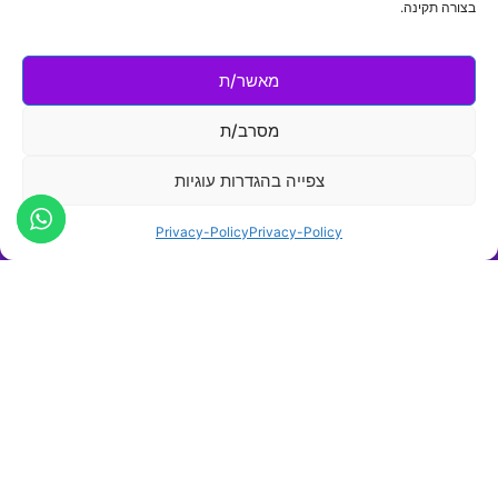
בצורה תקינה.
מאשר/ת
מסרב/ת
צפייה בהגדרות עוגיות
Privacy-Policy
Privacy-Policy
בעולם העסקי של היום, הנוכחות הדיגיטלית שלך היא
הרבה יותר מרק "כרטיס ביקור",
היא המנוע שדוחף את העסק שלך קדימה.
לכן השילוב
המנצח בין
אתר אינטרנט
מעוצב ומרשים, לבין
מערכות אוטומציה
ובינה מלאכותית (AI),